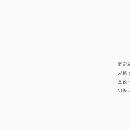
固定单
规格
直径：3
钉长：