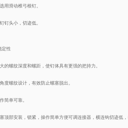
可选用滑动椎弓根钉。
螺钉钉头小，切迹低。
稳定性
更大的螺纹深度和螺距，使钉体具有更强的把持力。
负角度螺纹设计，有效防止螺塞脱出。
操作简单可靠。
螺塞顶部安装，锁紧，操作简单方便可调连接器，横连钩切迹低，